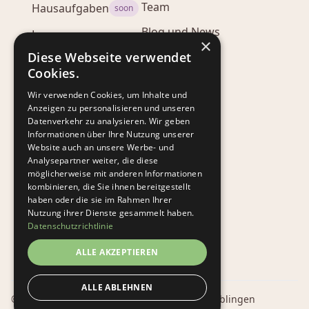
Team
Hausaufgaben
soon
Blog und News
Lesen
×
Presse
Diese Webseite verwendet
Lernen
soon
Cookies.
Kontakt
Beta Testphase
Wir verwenden Cookies, um Inhalte und
Anzeigen zu personalisieren und unseren
Datenverkehr zu analysieren. Wir geben
Rechtliches
Informationen über Ihre Nutzung unserer
Website auch an unsere Werbe- und
Datenschutz
Analysepartner weiter, die diese
möglicherweise mit anderen Informationen
Impressum
kombinieren, die Sie ihnen bereitgestellt
haben oder die sie im Rahmen Ihrer
AGB
Nutzung ihrer Dienste gesammelt haben.
Datenschutzrichtlinie
Cookie
Einstellungen
ALLE AKZEPTIEREN
ALLE ABLEHNEN
© 2026 Kibundo GmbH · Made with ♥ in Waiblingen